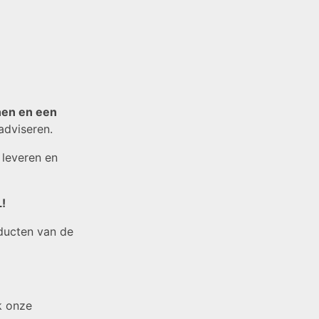
nen en een
adviseren.
 leveren en
!
ducten van de
k onze