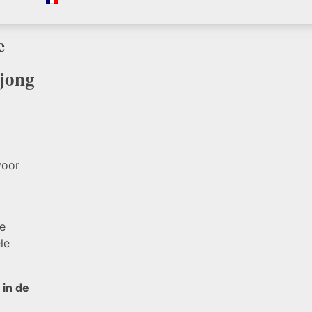
e
 jong
voor
e
le
 in de