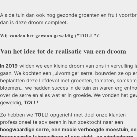
Als de tuin dan ook nog gezonde groenten en fruit voortbr
dan is deze droom compleet.
Wij vonden het gewoon geweldig ("TOLL")!
Van het idee tot de realisatie van een droom
In 2019
wilden we een kleine droom van ons in vervulling l
gaan. We kochten een „uivormige“ serre, bouwden ze op e
beplantten deze liefdevol met groenten, tomaten, komkom
bloemen... we hadden succes in de tuin en waren erg entho
over de serre en alles wat er in groeide. We vonden het g
geweldig,
TOLL!
Zo hebben we
TOLL!
opgericht met doel onze klanten
professioneel te adviseren in hun zoektocht naar een
hoogwaardige serre, een mooie verhoogde moestuin, e
hoogwaardig tuinpaviljoen of een zicht- en windscherm.