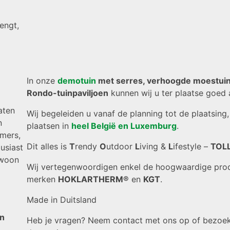
engt,
In onze
demotuin
met serres, verhoogde moestui
Rondo-tuinpaviljoen
kunnen wij u ter plaatse goed 
aten
Wij begeleiden u vanaf de planning tot de plaatsing,
n
plaatsen in
heel België en Luxemburg
.
mers,
Dit alles is
T
rendy
O
utdoor
L
iving &
L
ifestyle –
TOLL
usiast
ewoon
Wij vertegenwoordigen enkel de hoogwaardige pro
merken
HOKLARTHERM®
en
KGT
.
Made in Duitsland
en
Heb je vragen? Neem contact met ons op of bezoe