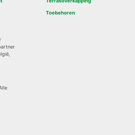
t
Terrasoverkapping
Toebehoren
r
artner
lgië,
Alle