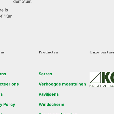
demotuin.
e is
of "Kan
ons
Producten
Onze partne
ons
Serres
cteer ons
Verhoogde moestuinen
ws
Paviljoens
y Policy
Windscherm