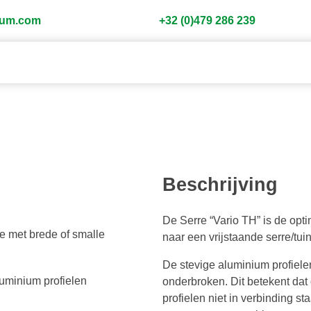
gium.com
+32 (0)479 286 239
Beschrijving
De Serre “Vario TH” is de opt
e met brede of smalle
naar een vrijstaande serre/tui
De stevige aluminium profiele
luminium profielen
onderbroken. Dit betekent dat
profielen niet in verbinding s